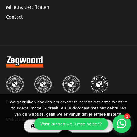
Milieu
&
Certificaten
Contact
Privacybeleid
Algemene voorwaarden
Facebook
We gebruiken cookies om ervoor te zorgen dat onze website
zo soepel mogelijk draait. Als je doorgaat met het gebruiken
van de website, gaan we er vanuit dat je ermee instemt.
Website door Newmore
Akkoord
Lees meer