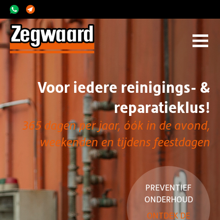
Voor iedere reinigings- &
reparatieklus!
365 dagen per jaar, óók in de avond,
weekenden en tijdens feestdagen
PREVENTIEF
ONDERHOUD
ONTDEK DE