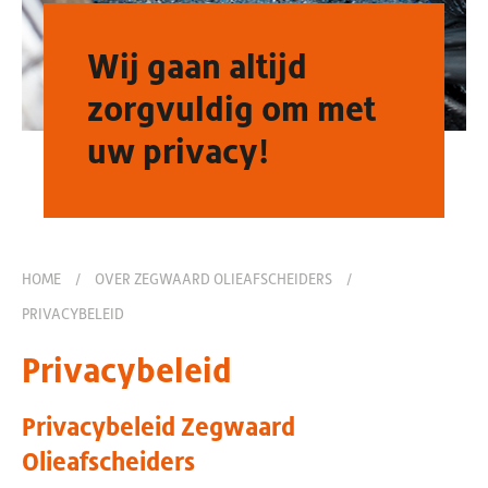
Wij gaan altijd
zorgvuldig om met
uw privacy!
HOME
/
OVER ZEGWAARD OLIEAFSCHEIDERS
/
PRIVACYBELEID
Privacybeleid
Privacybeleid Zegwaard
Olieafscheiders