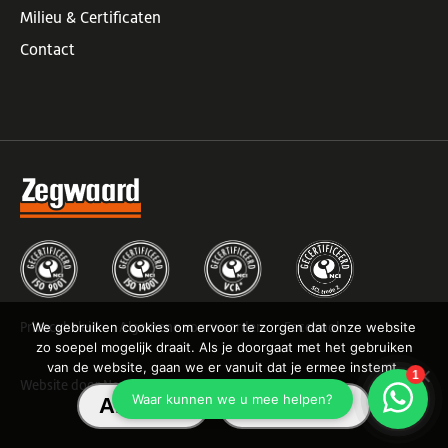
Milieu
&
Certificaten
Contact
Privacybeleid
Algemene voorwaarden
Facebook
We gebruiken cookies om ervoor te zorgen dat onze website
zo soepel mogelijk draait. Als je doorgaat met het gebruiken
van de website, gaan we er vanuit dat je ermee instemt.
Website door Newmore
Akkoord
Lees meer