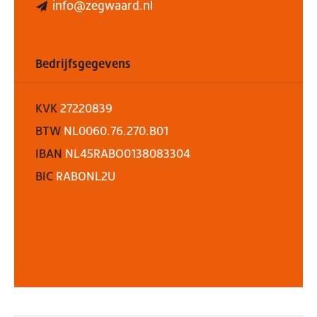
info@zegwaard.nl
Bedrijfsgegevens
KVK
27220839
BTW
NL0060.76.270.B01
IBAN
NL45RABO0138083304
BIC
RABONL2U