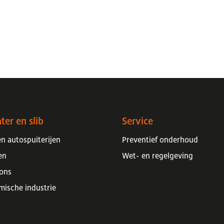
ter en slib
Service
n autospuiterijen
Preventief onderhoud
en
Wet- en regelgeving
ions
mische industrie