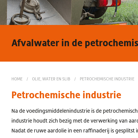
Afvalwater in de petrochemis
HOME
/
OLIE, WATER EN SLIB
/
PETROCHEMISCHE INDUSTRIE
Petrochemische industrie
Na de voedingsmiddelenindustrie is de petrochemische
industrie houdt zich bezig met de verwerking van aard
Nadat de ruwe aardolie in een raffinaderij is gesplitst i