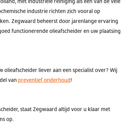
land, met industriële reiniging als één van de vele
ochemische industrie richten zich vooral op
ieken. Zegwaard beheerst door jarenlange ervaring
 goed functionerende olieafscheider en uw plaatsing
 olieafscheider liever aan een specialist over? Wij
ddel van
preventief onderhoud
!
scheider, staat Zegwaard altijd voor u klaar met
ns op.