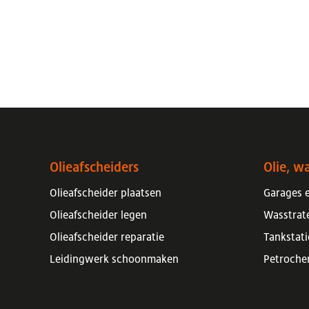
Olieafscheiders
Olie, wa
Olieafscheider plaatsen
Garages e
Olieafscheider legen
Wasstrat
Olieafscheider reparatie
Tankstat
Leidingwerk schoonmaken
Petroche