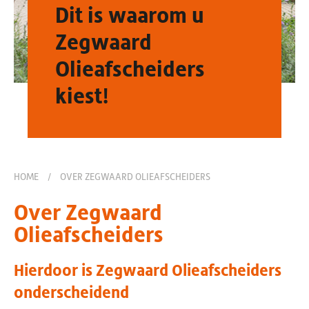
Dit is waarom u
Zegwaard
Olieafscheiders
kiest!
HOME
/
OVER ZEGWAARD OLIEAFSCHEIDERS
Over Zegwaard
Olieafscheiders
Hierdoor is Zegwaard Olieafscheiders
onderscheidend